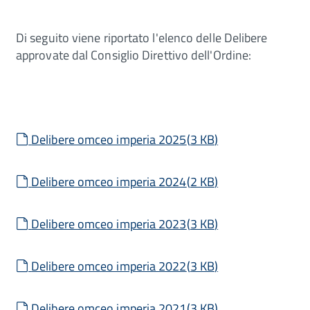
Di seguito viene riportato l'elenco delle Delibere
approvate dal Consiglio Direttivo dell'Ordine:
default
Delibere omceo imperia 2025
(
3 KB
)
default
Delibere omceo imperia 2024
(
2 KB
)
default
Delibere omceo imperia 2023
(
3 KB
)
default
Delibere omceo imperia 2022
(
3 KB
)
default
Delibere omceo imperia 2021
(
3 KB
)