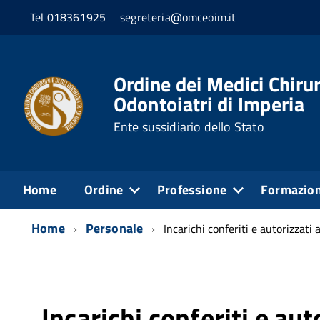
Tel 018361925
segreteria@omceoim.it
Ordine dei Medici Chirur
Odontoiatri di Imperia
Ente sussidiario dello Stato
Home
Ordine
Professione
Formazio
Home
Personale
Incarichi conferiti e autorizzati 
Incarichi conferiti e aut