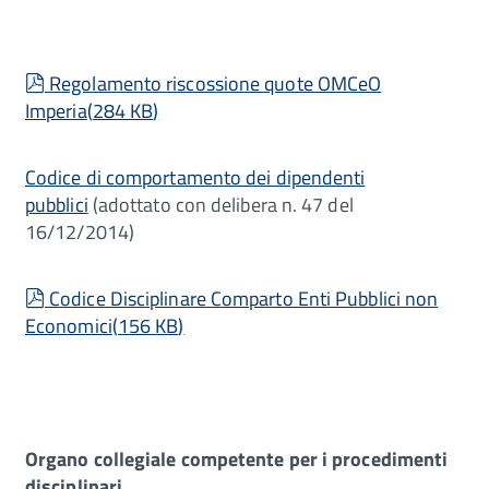
pdf
Regolamento riscossione quote OMCeO
Imperia
(
284 KB
)
Codice di comportamento dei dipendenti
pubblici
(adottato con delibera n. 47 del
16/12/2014)
pdf
Codice Disciplinare Comparto Enti Pubblici non
Economici
(
156 KB
)
Organo collegiale competente per i procedimenti
disciplinari