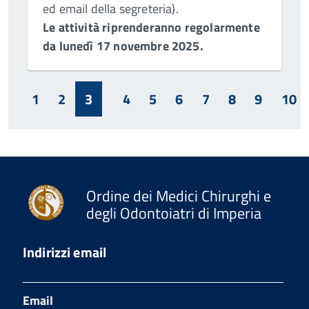
ed email della segreteria).
Le attività riprenderanno regolarmente
da lunedì 17 novembre 2025.
1
2
3
4
5
6
7
8
9
10
Ordine dei Medici Chirurghi e
degli Odontoiatri di Imperia
Indirizzi email
Email