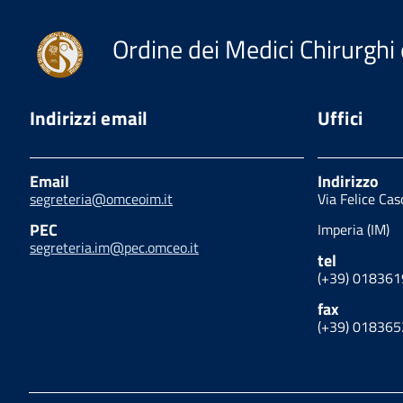
Ordine dei Medici Chirurghi 
Indirizzi email
Uffici
Email
Indirizzo
segreteria@omceoim.it
Via Felice Ca
PEC
Imperia (IM)
segreteria.im@pec.omceo.it
tel
(+39) 01836
fax
(+39) 01836